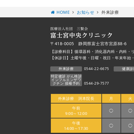
HOME
お知らせ
外来診療
〒418-0005 静岡県富士宮市宮原88-6
【診療科目】循環器科・消化器内科・内科・
【休診日】土曜午後・日曜・祝日・年末年始
外来診療
0544-22-6675
健康診
特定健診 がん検診
インフルエンザワ
クチン 接種予約
0544-29-7577
外来診療 渕本院長
月
火
午前
◯
◯
9:00～12:00
午後
◯
◯
14:00～17:30