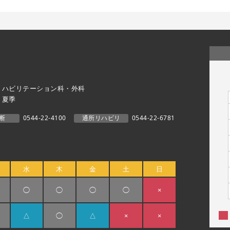
リハビリテーション科・外科
・夏季
断
0544-22-4100
通所リハビリ
0544-22-6781
水
木
金
土
日
◯
◯
◯
◯
×
△
◯
△
×
×