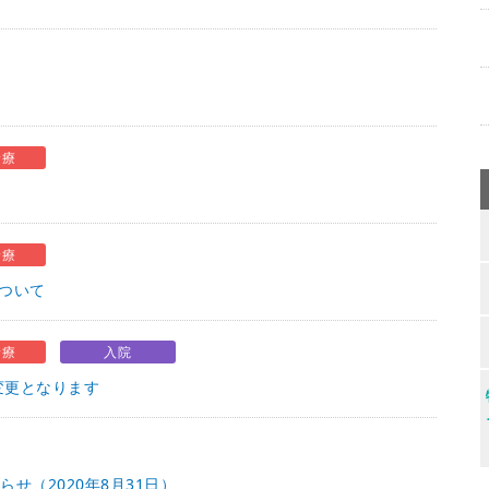
診療
診療
ついて
診療
入院
変更となります
せ（2020年8月31日）