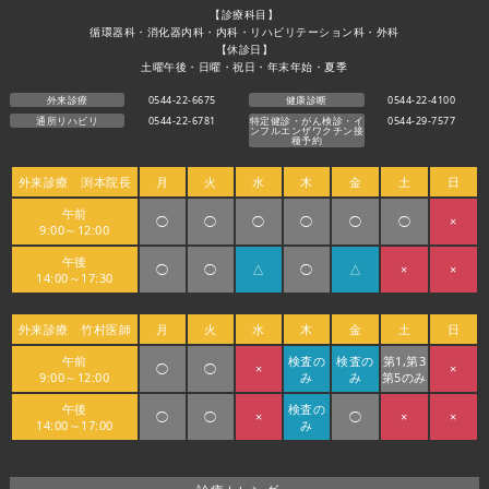
【診療科目】
循環器科・消化器内科・内科・リハビリテーション科・外科
【休診日】
土曜午後・日曜・祝日・年末年始・夏季
外来診療
0544-22-6675
健康診断
0544-22-4100
通所リハビリ
0544-22-6781
特定健診・がん検診・イ
0544-29-7577
ンフルエンザワクチン接
種予約
外来診療 渕本院長
月
火
水
木
金
土
日
午前
◯
◯
◯
◯
◯
◯
×
9:00～12:00
午後
◯
◯
△
◯
△
×
×
14:00～17:30
外来診療 竹村医師
月
火
水
木
金
土
日
午前
検査の
検査の
第1,第3
◯
◯
×
×
9:00～12:00
み
み
第5のみ
午後
検査の
◯
◯
×
◯
×
×
14:00～17:00
み