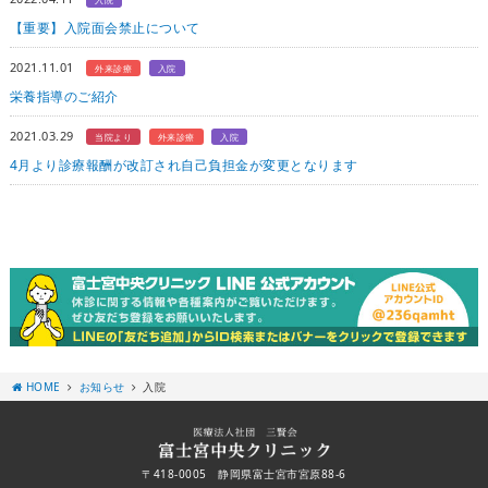
【重要】入院面会禁止について
2021.11.01
外来診療
入院
栄養指導のご紹介
2021.03.29
当院より
外来診療
入院
4月より診療報酬が改訂され自己負担金が変更となります
HOME
お知らせ
入院
〒418-0005 静岡県富士宮市宮原88-6