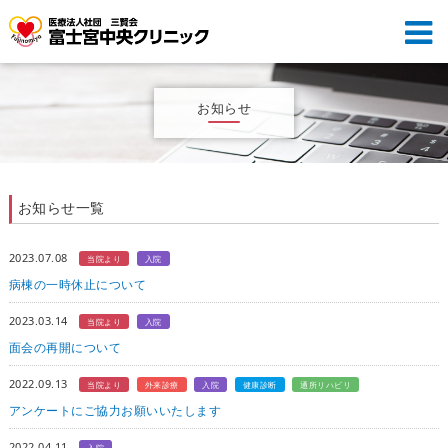
お知らせ
お知らせ一覧
2023.07.08
当院より
入院
病棟の一時休止について
2023.03.14
当院より
入院
面会の再開について
2022.09.13
当院より
外来診療
入院
健康診断
通所リハビリ
アンケートにご協力お願いいたします
2022.04.11
入院