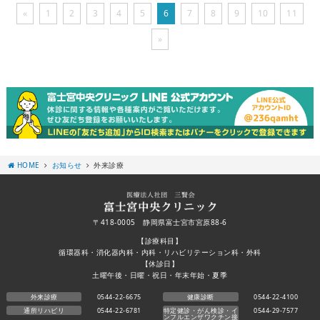
«
1
2
3
4
5
6
7
8
9
10
11
»
HOME
お知らせ
外来診療
〒418-0005 静岡県富士宮市宮原88-6
【診療科目】
循環器科・消化器内科・内科・リハビリテーション科・外科
【休診日】
土曜午後・日曜・祝日・年末年始・夏季
外来診療
0544-22-6675
健康診断
0544-22-4100
通所リハビリ
0544-22-6781
特定健診・がん検診・イ
0544-29-7577
ンフルエンザワクチン接