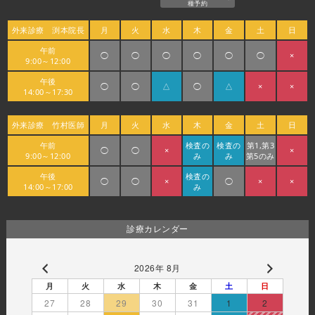
種予約
外来診療 渕本院長
月
火
水
木
金
土
日
午前
◯
◯
◯
◯
◯
◯
×
9:00～12:00
午後
◯
◯
△
◯
△
×
×
14:00～17:30
外来診療 竹村医師
月
火
水
木
金
土
日
午前
検査の
検査の
第1,第3
◯
◯
×
×
9:00～12:00
み
み
第5のみ
午後
検査の
◯
◯
×
◯
×
×
14:00～17:00
み
診療カレンダー
2026年 8月
月
火
水
木
金
土
日
27
28
29
30
31
1
2