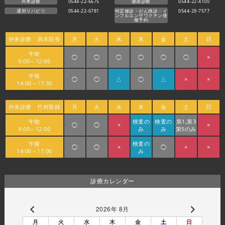
外来診療
0544-22-6675
健康診断
0544-22-4100
通所リハビリ
0544-22-6781
特定健診・がん検診・イ
0544-29-7577
ンフルエンザワクチン接
種予約
外来診療 渕本院長
月
火
水
木
金
土
日
午前
◯
◯
◯
◯
◯
◯
×
9:00～12:00
午後
◯
◯
△
◯
△
×
×
14:00～17:30
外来診療 竹村医師
月
火
水
木
金
土
日
午前
検査の
検査の
第1,第3
◯
◯
×
×
9:00～12:00
み
み
第5のみ
午後
検査の
◯
◯
×
◯
×
×
14:00～17:00
み
診療カレンダー
2026年 8月
月
火
水
木
金
土
日