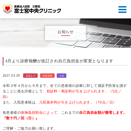
お知らせ
4月より診療報酬が改訂され自己負担金が変更となります
2021.03.29
当院より
外来診療
入院
令和３年４月から９月まで、全ての患者様の診療に対して感染予防策を講ず
ることに係る評価として、
初診料・再診料が引き上げられます。（5点／
回）
また、入院患者様は、
入院基本料が引き上げられます。（10点／日）
各患者様の
保険負担割合によって
、これまでの
自己負担金額が微増します。
『数十円／回（日）』
ご理解・ご協力お願い致します。