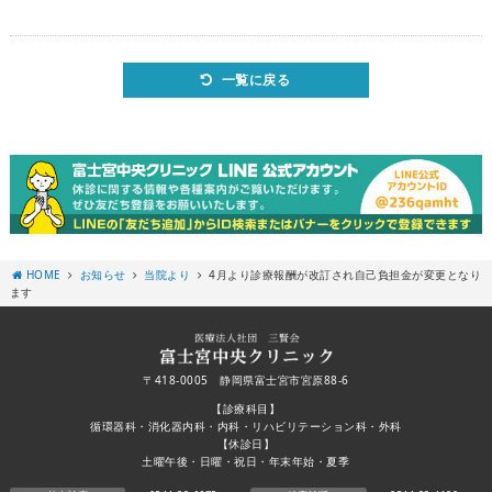
一覧に戻る
HOME
お知らせ
当院より
4月より診療報酬が改訂され自己負担金が変更となり
ます
〒418-0005 静岡県富士宮市宮原88-6
【診療科目】
循環器科・消化器内科・内科・リハビリテーション科・外科
【休診日】
土曜午後・日曜・祝日・年末年始・夏季