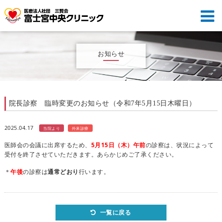
お知らせ
院長診察 臨時変更のお知らせ（令和7年5月15日木曜日）
2025.04.17
当院より
外来診療
医師会の会議に出席するため、
5
月15
日（木）午前
の診察は、状況によって
受付を終了させていただきます。あらかじめご了承ください。
＊
午後
の診察は
通常どおり
行います。
一覧に戻る