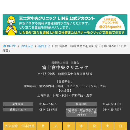
HOME
お知らせ
当院より
院長診察 臨時変更のお知らせ（令和7年5月15日木
曜日）
〒418-0005 静岡県富士宮市宮原88-6
【診療科目】
循環器科・消化器内科・内科・リハビリテーション科・外科
【休診日】
土曜午後・日曜・祝日・年末年始・夏季
外来診療
0544-22-6675
健康診断
0544-22-4100
通所リハビリ
0544-22-6781
特定健診・がん検診・イ
0544-29-7577
ンフルエンザワクチン接
種予約
外来診療 渕本院長
月
火
水
木
金
土
日