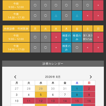
午前
◯
◯
◯
◯
◯
◯
×
9:00～12:00
午後
◯
◯
△
◯
△
×
×
14:00～17:30
外来診療 竹村医師
月
火
水
木
金
土
日
午前
検査の
検査の
第1,第3
◯
◯
×
×
9:00～12:00
み
み
第5のみ
午後
検査の
◯
◯
×
◯
×
×
14:00～17:00
み
診療カレンダー
2026年 8月
月
火
水
木
金
土
日
27
28
29
30
31
1
2
3
4
5
6
7
8
9
10
11
12
13
14
15
16