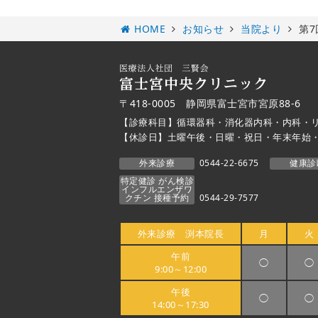
HOME
お知らせ
当院より
第7
〒418-0005 静岡県富士宮市宮原88-6
【診療科目】循環器科・消化器内科・内科・
【休診日】土曜午後・日曜・祝日・年末年始
外来診療
0544-22-6675
健康診
特定健診 がん検診
インフルエンザワ
クチン 接種予約
0544-29-7577
外来診療 渕本院長
月
火
午前
◯
◯
9:00～12:00
午後
◯
◯
14:00～17:30