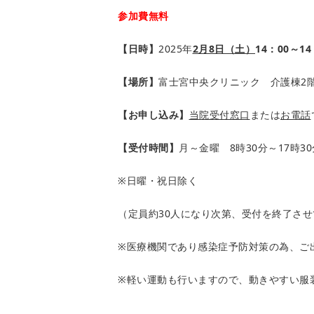
参加費無料
【日時】
2025年
2
月8日（土）
14
：00～14
【場所】
富士宮中央クリニック 介護棟2
【お申し込み】
当院受付窓口
または
お電話
【受付時間】
月～金曜 8時30分～17時30
※日曜・祝日除く
（定員約30人になり次第、受付を終了さ
※医療機関であり感染症予防対策の為、ご
※軽い運動も行いますので、動きやすい服