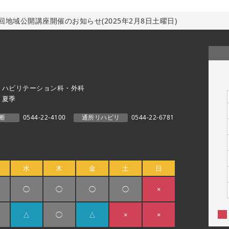
回地域公開講座開催のお知らせ(2025年2月8日土曜日)
リハビリテーション科・外科
・夏季
断
0544-22-4100
通所リハビリ
0544-22-6781
水
木
金
土
日
◯
◯
◯
◯
×
△
◯
△
×
×