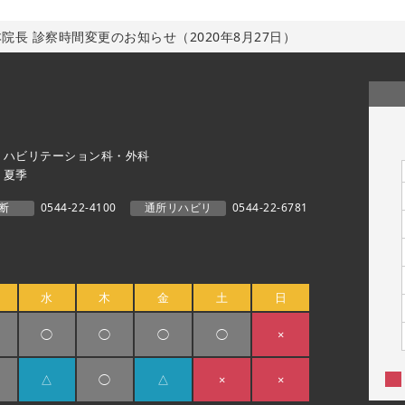
院長 診察時間変更のお知らせ（2020年8月27日）
リハビリテーション科・外科
・夏季
断
0544-22-4100
通所リハビリ
0544-22-6781
水
木
金
土
日
◯
◯
◯
◯
×
△
◯
△
×
×