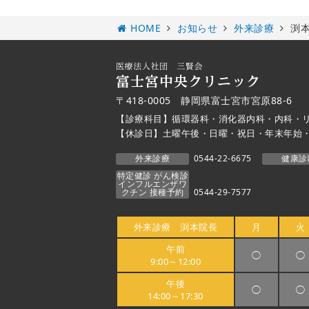
HOME
お知らせ
外来診療
渕本
〒418-0005 静岡県富士宮市宮原88-6
【診療科目】循環器科・消化器内科・内科・
【休診日】土曜午後・日曜・祝日・年末年始
外来診療
0544-22-6675
健康診
特定健診 がん検診
インフルエンザワ
クチン 接種予約
0544-29-7577
外来診療 渕本院長
月
火
午前
◯
◯
9:00～12:00
午後
◯
◯
14:00～17:30