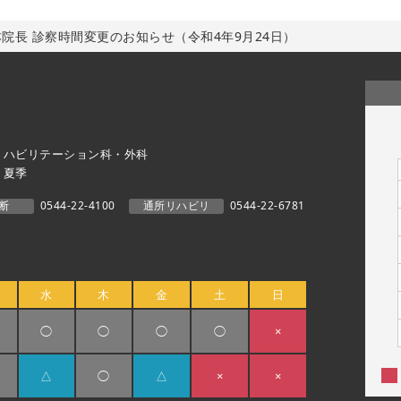
院長 診察時間変更のお知らせ（令和4年9月24日）
リハビリテーション科・外科
・夏季
断
0544-22-4100
通所リハビリ
0544-22-6781
水
木
金
土
日
◯
◯
◯
◯
×
△
◯
△
×
×