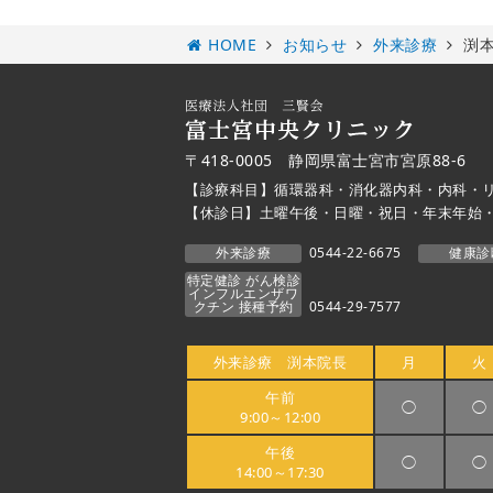
HOME
お知らせ
外来診療
渕本
〒418-0005 静岡県富士宮市宮原88-6
【診療科目】循環器科・消化器内科・内科・
【休診日】土曜午後・日曜・祝日・年末年始
外来診療
0544-22-6675
健康診
特定健診 がん検診
インフルエンザワ
クチン 接種予約
0544-29-7577
外来診療 渕本院長
月
火
午前
◯
◯
9:00～12:00
午後
◯
◯
14:00～17:30