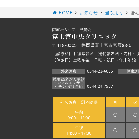
HOME
お知らせ
当院より
居
〒418-0005 静岡県富士宮市宮原88-6
【診療科目】循環器科・消化器内科・内科・
【休診日】土曜午後・日曜・祝日・年末年始
外来診療
0544-22-6675
健康診
特定健診 がん検診
インフルエンザワ
クチン 接種予約
0544-29-7577
外来診療 渕本院長
月
火
午前
◯
◯
9:00～12:00
午後
◯
◯
14:00～17:30