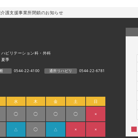
宅介護支援事業所閉鎖のお知らせ
リハビリテーション科・外科
・夏季
断
0544-22-4100
通所リハビリ
0544-22-6781
水
木
金
土
日
◯
◯
◯
◯
×
△
◯
△
×
×