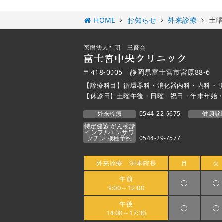
HOME
お知らせ
外来診療
土
〒418-0005 静岡県富士宮市宮原88-6
【診療科目】循環器科・消化器内科・内科・
【休診日】土曜午後・日曜・祝日・年末年始
外来診療
0544-22-6675
健康診
特定健診 がん検診
インフルエンザワ
クチン 接種予約
0544-29-7577
外来診療 渕本院長
月
火
午前
◯
◯
9:00～12:00
午後
◯
◯
14:00～17:30