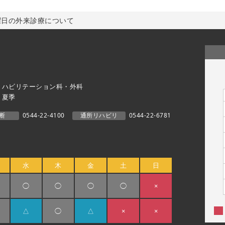
曜日の外来診療について
リハビリテーション科・外科
・夏季
断
0544-22-4100
通所リハビリ
0544-22-6781
水
木
金
土
日
◯
◯
◯
◯
×
△
◯
△
×
×