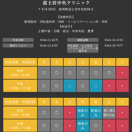
〒418-0005 静岡県富士宮市宮原88-6
【診療科目】
循環器科・消化器内科・内科・リハビリテーション科・外科
【休診日】
土曜午後・日曜・祝日・年末年始・夏季
外来診療
0544-22-6675
健康診断
0544-22-4100
通所リハビリ
0544-22-6781
特定健診・がん検診・イ
0544-29-7577
ンフルエンザワクチン接
種予約
外来診療 渕本院長
月
火
水
木
金
土
日
午前
◯
◯
◯
◯
◯
◯
×
9:00～12:00
午後
◯
◯
△
◯
△
×
×
14:00～17:30
外来診療 竹村医師
月
火
水
木
金
土
日
午前
検査の
検査の
第1,第3
◯
◯
×
×
9:00～12:00
み
み
第5のみ
午後
検査の
◯
◯
×
◯
×
×
14:00～17:00
み