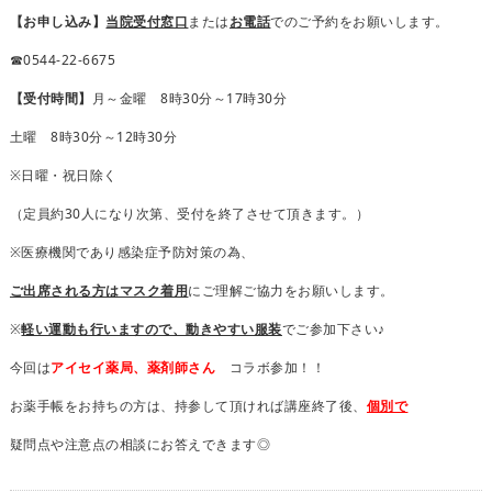
【お申し込み】
当院受付窓口
または
お電話
でのご予約をお願いします。
☎0544-22-6675
【受付時間】
月～金曜 8時30分～17時30分
土曜 8時30分～12時30分
※日曜・祝日除く
（定員約30人になり次第、受付を終了させて頂きます。）
※医療機関であり感染症予防対策の為、
ご出席される方はマスク着用
にご理解ご協力をお願いします。
※
軽い運動も行いますので、動きやすい服装
でご参加下さい♪
今回は
アイセイ薬局、薬剤師さん
コラボ参加！！
お薬手帳をお持ちの方は、持参して頂ければ講座終了後、
個別で
疑問点や注意点の相談にお答えできます◎