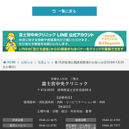
一覧に戻る
HOME
お知らせ
当院より
第10回地域公開講座開催のお知らせ(2026年1月24
日土曜日)
〒418-0005 静岡県富士宮市宮原88-6
【診療科目】
循環器科・消化器内科・内科・リハビリテーション科・外科
【休診日】
土曜午後・日曜・祝日・年末年始・夏季
外来診療
0544-22-6675
健康診断
0544-22-4100
通所リハビリ
0544-22-6781
特定健診・がん検診・イ
0544-29-7577
ンフルエンザワクチン接