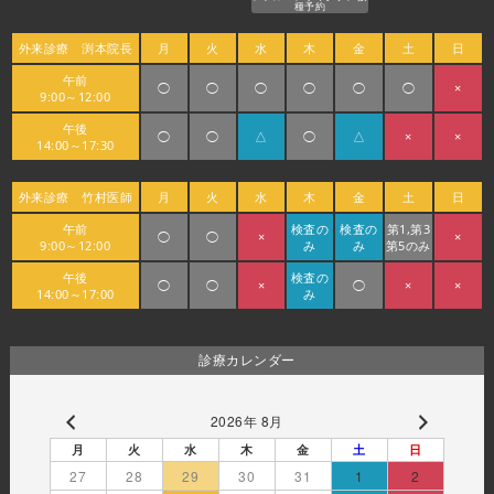
種予約
外来診療 渕本院長
月
火
水
木
金
土
日
午前
◯
◯
◯
◯
◯
◯
×
9:00～12:00
午後
◯
◯
△
◯
△
×
×
14:00～17:30
外来診療 竹村医師
月
火
水
木
金
土
日
午前
検査の
検査の
第1,第3
◯
◯
×
×
9:00～12:00
み
み
第5のみ
午後
検査の
◯
◯
×
◯
×
×
14:00～17:00
み
診療カレンダー
2026年 8月
月
火
水
木
金
土
日
27
28
29
30
31
1
2