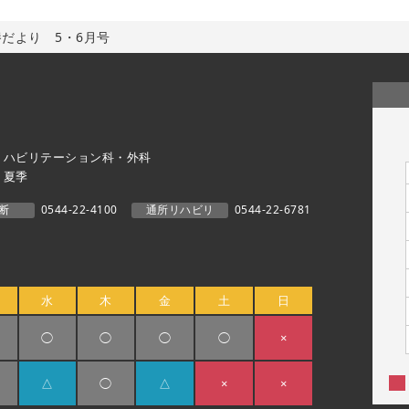
だより 5・6月号
リハビリテーション科・外科
・夏季
断
0544-22-4100
通所リハビリ
0544-22-6781
水
木
金
土
日
◯
◯
◯
◯
×
△
◯
△
×
×