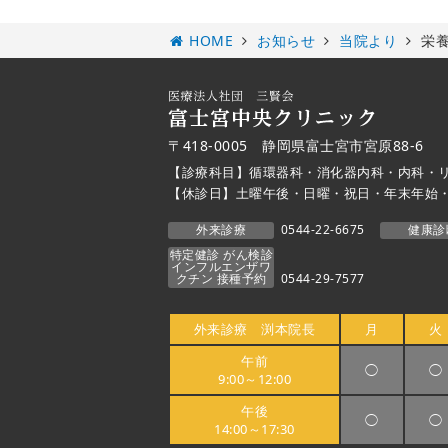
HOME
お知らせ
当院より
栄養
〒418-0005 静岡県富士宮市宮原88-6
【診療科目】循環器科・消化器内科・内科・
【休診日】土曜午後・日曜・祝日・年末年始
外来診療
0544-22-6675
健康診
特定健診 がん検診
インフルエンザワ
クチン 接種予約
0544-29-7577
外来診療 渕本院長
月
火
午前
◯
◯
9:00～12:00
午後
◯
◯
14:00～17:30